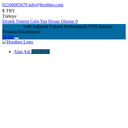
02166065679
info@hostligo.com
₺ TRY
Türkiye
Destek Sistemi
Giriş Yap
Hesap Oluştur
0
Kampanya
%40 İndirimli Yüksek Performanslı VDS Sunucu
Fırsatını Kaçırmayın!
İncele
Alan Adı
İNDİRİM