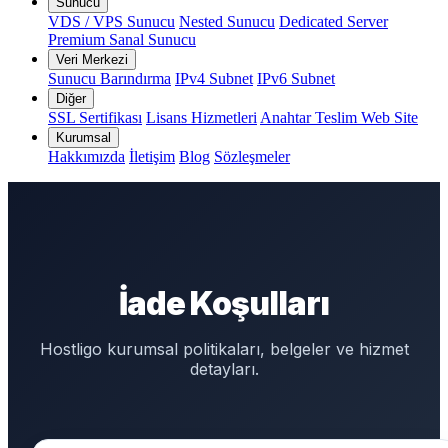
Sunucu
VDS / VPS Sunucu
Nested Sunucu
Dedicated Server
Premium Sanal Sunucu
Veri Merkezi
Sunucu Barındırma
IPv4 Subnet
IPv6 Subnet
Diğer
SSL Sertifikası
Lisans Hizmetleri
Anahtar Teslim Web Site
Kurumsal
Hakkımızda
İletişim
Blog
Sözleşmeler
İade Koşulları
Hostligo kurumsal politikaları, belgeler ve hizmet
detayları.