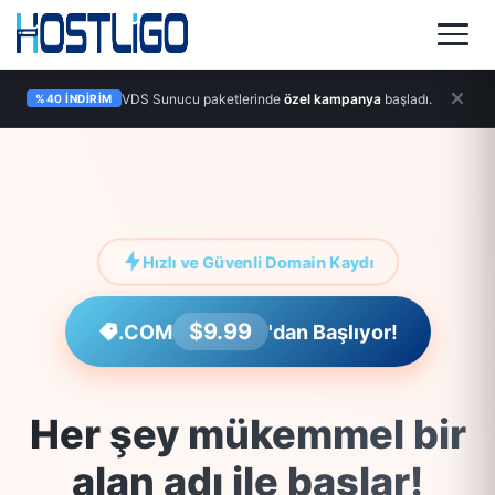
VDS Sunucu paketlerinde
özel kampanya
başladı.
%40 İNDIRIM
Hızlı ve Güvenli Domain Kaydı
$9.99
.COM
'dan Başlıyor!
Her şey mükemmel bir
alan adı ile başlar!