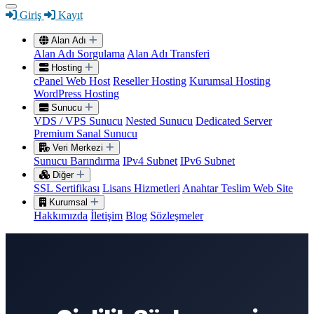
Giriş
Kayıt
Alan Adı
Alan Adı Sorgulama
Alan Adı Transferi
Hosting
cPanel Web Host
Reseller Hosting
Kurumsal Hosting
WordPress Hosting
Sunucu
VDS / VPS Sunucu
Nested Sunucu
Dedicated Server
Premium Sanal Sunucu
Veri Merkezi
Sunucu Barındırma
IPv4 Subnet
IPv6 Subnet
Diğer
SSL Sertifikası
Lisans Hizmetleri
Anahtar Teslim Web Site
Kurumsal
Hakkımızda
İletişim
Blog
Sözleşmeler