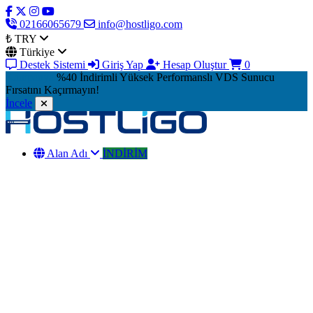
02166065679
info@hostligo.com
₺ TRY
Türkiye
Destek Sistemi
Giriş Yap
Hesap Oluştur
0
Kampanya
%40 İndirimli Yüksek Performanslı VDS Sunucu
Fırsatını Kaçırmayın!
İncele
Alan Adı
İNDİRİM