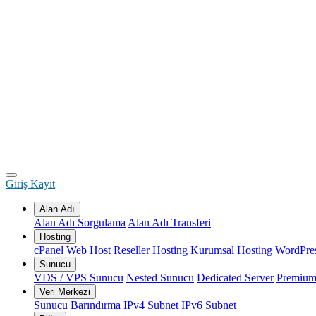
Giriş
Kayıt
Alan Adı
Alan Adı Sorgulama
Alan Adı Transferi
Hosting
cPanel Web Host
Reseller Hosting
Kurumsal Hosting
WordPres
Sunucu
VDS / VPS Sunucu
Nested Sunucu
Dedicated Server
Premium
Veri Merkezi
Sunucu Barındırma
IPv4 Subnet
IPv6 Subnet