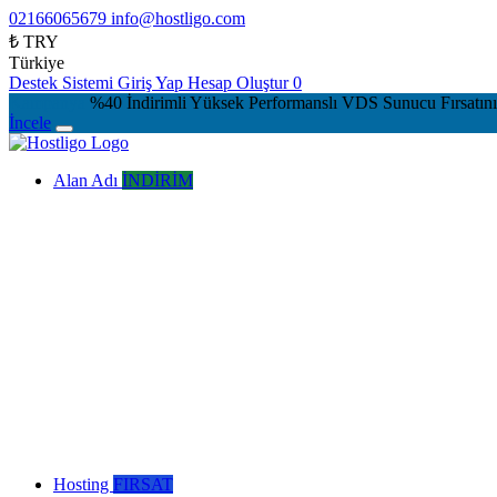
02166065679
info@hostligo.com
₺ TRY
Türkiye
Destek Sistemi
Giriş Yap
Hesap Oluştur
0
Kampanya
%40 İndirimli Yüksek Performanslı VDS Sunucu Fırsatın
İncele
Alan Adı
İNDİRİM
Hosting
FIRSAT