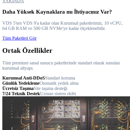
YAKINDA
Daha Yüksek Kaynaklara mı İhtiyacınız Var?
VDS 5'ten VDS 9'a kadar olan Kurumsal paketlerimiz, 10 vCPU,
64 GB RAM ve 500 GB NVMe'ye kadar ölçeklenebilir.
Tüm Paketleri Gör
Ortak Özellikler
Tüm premium sanal sunucu paketlerinde standart olarak sunulan
kurumsal altyapı.
Kurumsal Anti-DDoS
Standart koruma
Günlük Yedekleme
Otomatik yedek alma
Ücretsiz Taşıma
Site taşıma desteği
7/24 Teknik Destek
Uzman sistem ekibi