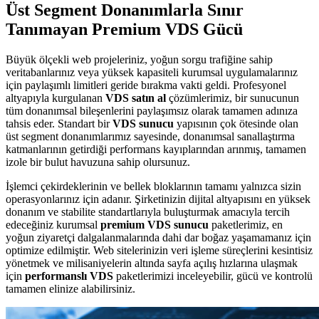
Üst Segment Donanımlarla Sınır
Tanımayan Premium VDS Gücü
Büyük ölçekli web projeleriniz, yoğun sorgu trafiğine sahip
veritabanlarınız veya yüksek kapasiteli kurumsal uygulamalarınız
için paylaşımlı limitleri geride bırakma vakti geldi. Profesyonel
altyapıyla kurgulanan
VDS satın al
çözümlerimiz, bir sunucunun
tüm donanımsal bileşenlerini paylaşımsız olarak tamamen adınıza
tahsis eder. Standart bir
VDS sunucu
yapısının çok ötesinde olan
üst segment donanımlarımız sayesinde, donanımsal sanallaştırma
katmanlarının getirdiği performans kayıplarından arınmış, tamamen
izole bir bulut havuzuna sahip olursunuz.
İşlemci çekirdeklerinin ve bellek bloklarının tamamı yalnızca sizin
operasyonlarınız için adanır. Şirketinizin dijital altyapısını en yüksek
donanım ve stabilite standartlarıyla buluşturmak amacıyla tercih
edeceğiniz kurumsal
premium VDS sunucu
paketlerimiz, en
yoğun ziyaretçi dalgalanmalarında dahi dar boğaz yaşamamanız için
optimize edilmiştir. Web sitelerinizin veri işleme süreçlerini kesintisiz
yönetmek ve milisaniyelerin altında sayfa açılış hızlarına ulaşmak
için
performanslı VDS
paketlerimizi inceleyebilir, gücü ve kontrolü
tamamen elinize alabilirsiniz.