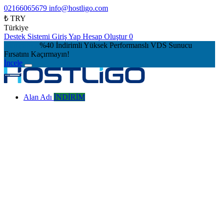
02166065679
info@hostligo.com
₺ TRY
Türkiye
Destek Sistemi
Giriş Yap
Hesap Oluştur
0
Kampanya
%40 İndirimli Yüksek Performanslı VDS Sunucu
Fırsatını Kaçırmayın!
İncele
Alan Adı
İNDİRİM