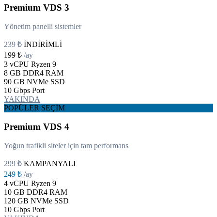
Premium VDS 3
Yönetim panelli sistemler
239 ₺
İNDİRİMLİ
199 ₺
/ay
3 vCPU
Ryzen 9
8 GB
DDR4 RAM
90 GB
NVMe SSD
10 Gbps
Port
YAKINDA
POPÜLER SEÇİM
Premium VDS 4
Yoğun trafikli siteler için tam performans
299 ₺
KAMPANYALI
249 ₺
/ay
4 vCPU
Ryzen 9
10 GB
DDR4 RAM
120 GB
NVMe SSD
10 Gbps
Port