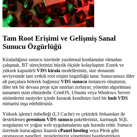
Tam Root Erişimi ve Gelişmiş Sanal
Sunucu Özgürlüğü
Kiraladığınız sunucu üzerinde yazılımsal kısıtlamalar olmadan
çalışmak, BT süreçlerinizi büyük ölçüde kolaylaştırır. Esnek ve
yüksek kapasiteli
VDS kirala
modellerimiz, size donanım
seviyesinde tam yetkili root erişim özgürlüğü tanır. Sunucunuzu diler
alt parçalara bölerek bağımsız
VDS sunucu
instances oluşturun,
diler tek bir devasa proje için sınırları zorlayın; yönetim algoritması
tamamen sizin elinizdedir. CentOS, Ubuntu veya Windows Server
sürümlerini saniyeler içinde kurarak kendinize özel bir
hızlı VDS
mimarisi inşa edebilirsiniz.
Yüksek işlemci önbelleği (L3 Cache) ve çekirdek frekansları ile
desteklenen
premium VDS sunucu
paketlerimiz, karmaşık SQL
sorgularını ve yoğun web uygulamalarını ışık hızında eritir. Sunucu
üzerinde kuracağınız lisanslı
cPanel hosting
veya Plesk gibi
otomasyon panelleri, projelerinizin yönetimini basitleştirirken