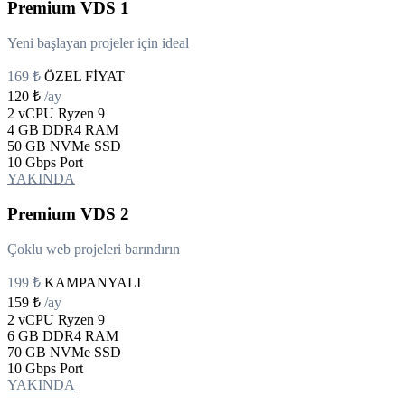
Premium VDS 1
Yeni başlayan projeler için ideal
169 ₺
ÖZEL FİYAT
120 ₺
/ay
2 vCPU
Ryzen 9
4 GB
DDR4 RAM
50 GB
NVMe SSD
10 Gbps
Port
YAKINDA
Premium VDS 2
Çoklu web projeleri barındırın
199 ₺
KAMPANYALI
159 ₺
/ay
2 vCPU
Ryzen 9
6 GB
DDR4 RAM
70 GB
NVMe SSD
10 Gbps
Port
YAKINDA