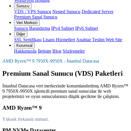
WordPress Hosting
Sunucu
VDS / VPS Sunucu
Nested Sunucu
Dedicated Server
Premium Sanal Sunucu
Veri Merkezi
Sunucu Barındırma
IPv4 Subnet
IPv6 Subnet
Diğer
SSL Sertifikası
Lisans Hizmetleri
Anahtar Teslim Web Site
Kurumsal
Hakkımızda
İletişim
Blog
Sözleşmeler
AMD Ryzen™ 9 7950X-9950X - İstanbul Datacasa
Premium Sanal Sunucu (VDS) Paketleri
İstanbul Datacasa veri merkezinde konumlandırılmış AMD Ryzen™
9 7950X-9950X işlemcili premium sanal sunucular ile web
projelerinizi ve oyun sunucularınızı düşük gecikme ile çalıştırın.
AMD Ryzen™ 9
Yüksek frekanslı mimari.
PM NVMe Datacenter