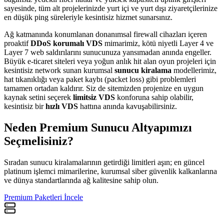
sayesinde, tüm alt projelerinizde yurt içi ve yurt dışı ziyaretçilerinize
en düşük ping süreleriyle kesintisiz hizmet sunarsınız.
Ağ katmanında konumlanan donanımsal firewall cihazları içeren
proaktif
DDoS korumalı VDS
mimarimiz, kötü niyetli Layer 4 ve
Layer 7 web saldırılarını sunucunuza yansımadan anında engeller.
Büyük e-ticaret siteleri veya yoğun anlık hit alan oyun projeleri için
kesintisiz network sunan kurumsal
sunucu kiralama
modellerimiz,
hat tıkanıklığı veya paket kaybı (packet loss) gibi problemleri
tamamen ortadan kaldırır. Siz de sitemizden projenize en uygun
kaynak setini seçerek
limitsiz VDS
konforuna sahip olabilir,
kesintisiz bir
hızlı VDS
hattına anında kavuşabilirsiniz.
Neden Premium Sunucu Altyapımızı
Seçmelisiniz?
Sıradan sunucu kiralamalarının getirdiği limitleri aşın; en güncel
platinum işlemci mimarilerine, kurumsal siber güvenlik kalkanlarına
ve dünya standartlarında ağ kalitesine sahip olun.
Premium Paketleri İncele