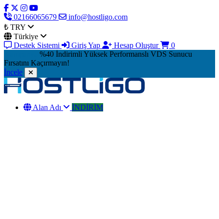
02166065679
info@hostligo.com
₺ TRY
Türkiye
Destek Sistemi
Giriş Yap
Hesap Oluştur
0
Kampanya
%40 İndirimli Yüksek Performanslı VDS Sunucu
Fırsatını Kaçırmayın!
İncele
Alan Adı
İNDİRİM