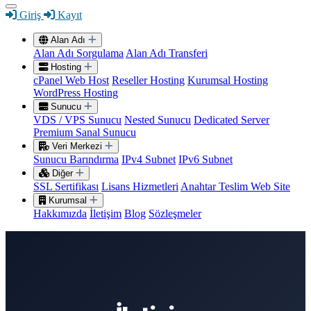
Giriş
Kayıt
Alan Adı
Alan Adı Sorgulama
Alan Adı Transferi
Hosting
cPanel Web Host
Reseller Hosting
Kurumsal Hosting
WordPress Hosting
Sunucu
VDS / VPS Sunucu
Nested Sunucu
Dedicated Server
Premium Sanal Sunucu
Veri Merkezi
Sunucu Barındırma
IPv4 Subnet
IPv6 Subnet
Diğer
SSL Sertifikası
Lisans Hizmetleri
Anahtar Teslim Web Site
Kurumsal
Hakkımızda
İletişim
Blog
Sözleşmeler